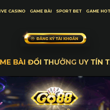
IVE CASINO
GAME BÀI
SPORT BET
GAME HOT
ME BÀI ĐỔI THƯỞNG UY TÍN T