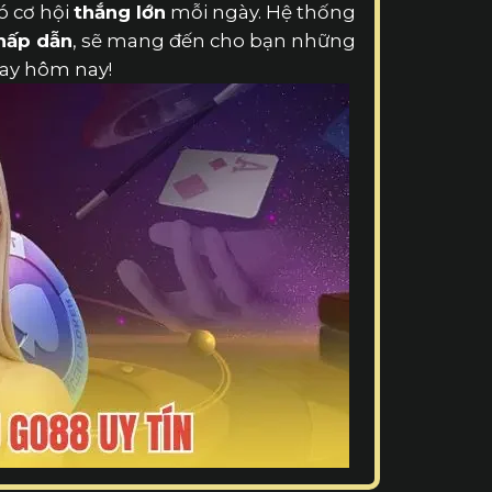
ó cơ hội
thắng lớn
mỗi ngày. Hệ thống
hấp dẫn
, sẽ mang đến cho bạn những
gay hôm nay!