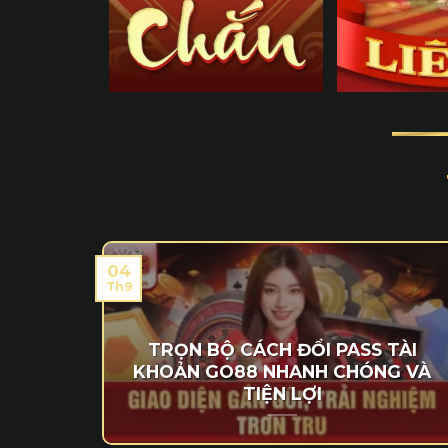
GO88
bắn c
bạn. 
poke
và t
04
Th9
TRỌN BỘ CÁCH ĐỔI PASS TÀI
KHOẢN GO88 NHANH CHÓNG VÀ
TIỆN LỢI