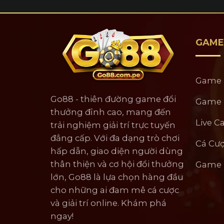
GAME
Game 
Tạ
Go88 - thiên đường game đổi
Game 
thưởng đỉnh cao, mang đến
Khi 
Live C
trải nghiệm giải trí trực tuyến
Với
k
đẳng cấp. Với đa dạng trò chơi
chơi
Cá Cư
hấp dẫn, giao diện người dùng
phút
thân thiện và cơ hội đổi thưởng
Game 
bạn 
lớn, Go88 là lựa chọn hàng đầu
Phá
cho những ai đam mê cá cược
GO 8
và giải trí online. Khám phá
bạn 
ngay!