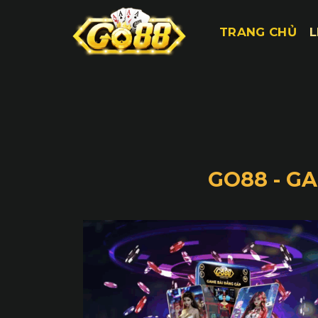
Bỏ
qua
TRANG CHỦ
L
nội
dung
GO88 - GA