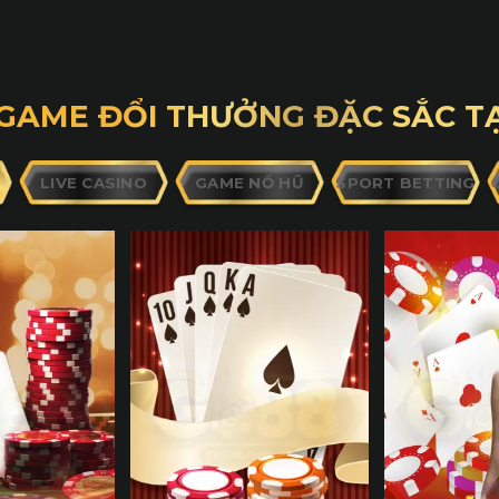
Giới thiệu về GO88
GAME ĐỔI THƯỞNG ĐẶC SẮC TẠ
ới Thiệu Về GO88
 là
một cổng game đổi thưởng hàng đầu
, nơi bạn 
LIVE CASINO
GAME NỔ HŨ
SPORT BETTING
ị như game bài, slot game và bắn cá. Tại đây, bạn khô
hắng lớn mỗi ngày
nhờ vào những khuyến mãi hấp dẫn
ng thức nạp tiền nhanh chóng và bảo mật thông tin 
ưởng cho những ai yêu thích cá cược trực tuyến.
h Sử và Phát Triển
 được ra mắt với mục tiêu mang đến cho người chơi n
. Qua
quá trình phát triển
, GO88 đã không ngừng n
, từ những trò chơi cổ điển đến
công nghệ hiện đại
quen thuộc trong cộng đồng yêu thích game đổi thư
 Loại Hình Game Đổi Thưởng