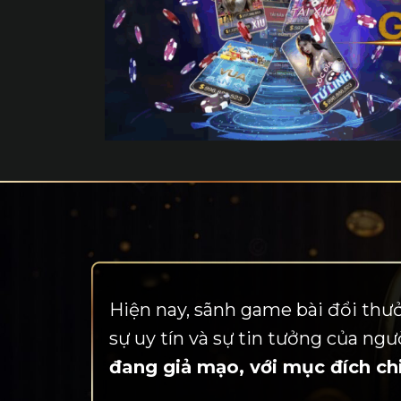
Hiện nay, sãnh game bài đổi th
sự uy tín và sự tin tưởng của ngư
đang giả mạo, với mục đích chi