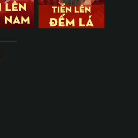
gồm game bài, slot game, poker và
hiệm thú vị
và cơ hội thắng lớn cho
me và
các vòng cược hấp dẫn
trong
người chiến thắng. Hãy cùng khám phá
 hôm nay!
I