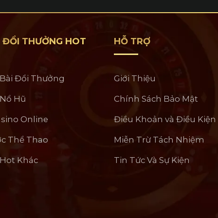
 ĐỔI THƯỞNG HOT
HỖ TRỢ
Trải nghiệm game bài G
Bài Đổi Thưởng
Giới Thiệu
i Sao Nên Chọn GO 88?
Nổ Hũ
Chính Sách Bảo Mật
bạn tìm kiếm một nền tảng
game đổi thưởng
chất l
asino Online
Điều Khoản và Điều Kiện
huyến mãi hấp dẫn
và
chính sách bảo mật thông ti
 game thú vị và an toàn. Sàn giao dịch nhanh chóng v
ợc Thể Thao
Miễn Trừ Tách Nhiệm
cùng nhiều loại hình game đa dạng như
slot game
Hot Khác
Tin Tức Và Sự Kiện
nhiều cơ hội thắng lớn mỗi ngày!
p Lý và Uy Tín
8 hoạt động hoàn toàn
được cấp phép và đáp ứng c
yên tâm khi tham gia cá cược. Với
uy tín cao
trong n