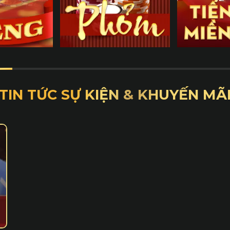
 cung cấp đa dạng loại hình game đổi thưởng, bao 
á. Mỗi trò chơi đều được thiết kế để mang lại
trải ng
Đặc biệt, với tỷ lệ trả thưởng lên tới
96%
cho slot ga
r, bạn sẽ không bao giờ thiếu cơ hội để trở thành 
ham gia vào thế giới game đổi thưởng tại GO88 ngay
TIN TỨC SỰ KIỆN & KHUYẾN MÃ