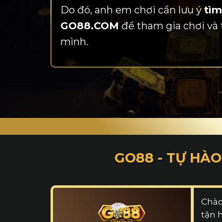
Do đó, anh em chơi cần lưu ý
tìm
GO88.COM
để tham gia chơi và t
mình.
GO88 - TỰ HÀO
Chào
tận 